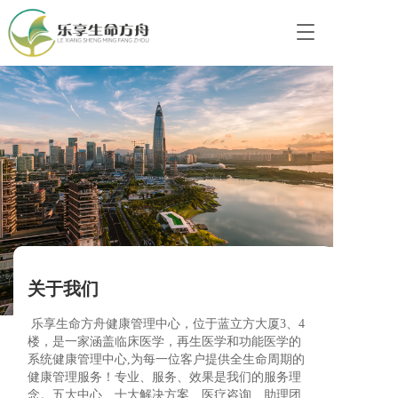
T
o
g
g
l
e
n
a
v
i
g
a
t
i
o
关于我们
n
 乐享生命方舟健康管理中心，位于蓝立方大厦3、4
楼，是一家涵盖临床医学，再生医学和功能医学的
系统健康管理中心,为每一位客户提供全生命周期的
健康管理服务！专业、服务、效果是我们的服务理
念。五大中心、十大解决方案、医疗咨询、助理团